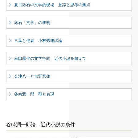
エッセイ
》 夏目漱石の文学的現場 意識と思考の焦点
ご注文方法
》 漱石「文学」の黎明
会社案内と地図
お問合せ
》 言葉と他者 小林秀雄試論
》 幸田露伴の文学空間 近代小説を超えて
》 会津八一と吉野秀雄
》 谷崎潤一郎 型と表現
谷崎潤一郎論 近代小説の条件