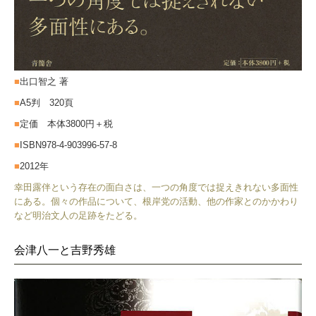
■
出口智之 著
■
A5判 320頁
■
定価 本体3800円＋税
■
ISBN978-4-903996-57-8
■
2012年
幸田露伴という存在の面白さは、一つの角度では捉えきれない多面性
にある。個々の作品について、根岸党の活動、他の作家とのかかわり
など明治文人の足跡をたどる。
会津八一と吉野秀雄