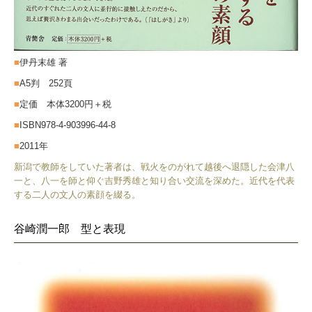
■
伊丹末雄 著
■
A5判 252頁
■
定価 本体3200円＋税
■
ISBN978-4-903996-44-8
■
2011年
新潟で教師をしていた著者は、戦火をのがれて越後へ退隠した会津八
一と、八一を師と仰ぐ吉野秀雄と知り合い交流を深めた。近代を代表
する二人の文人の素顔を綴る。
谷崎潤一郎 型と表現