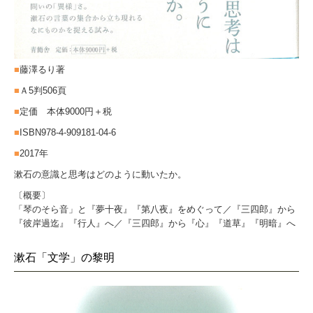
■
藤澤るり著
■
Ａ5判506頁
■
定価 本体9000円＋税
■
ISBN978-4-909181-04-6
■
2017年
漱石の意識と思考はどのように動いたか。
〔概要〕
「琴のそら音」と『夢十夜』『第八夜』をめぐって／『三四郎』から
『彼岸過迄』『行人』へ／『三四郎』から『心』『道草』『明暗』へ
漱石「文学」の黎明