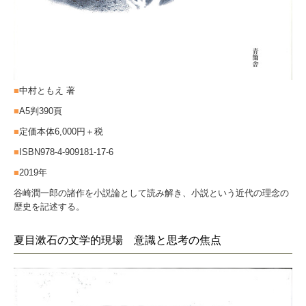
■
中村ともえ 著
■
A5判390頁
■
定価本体6,000円＋税
■
ISBN978-4-909181-17-6
■
2019年
谷崎潤一郎の諸作を小説論として読み解き、小説という近代の理念の
歴史を記述する。
夏目漱石の文学的現場 意識と思考の焦点