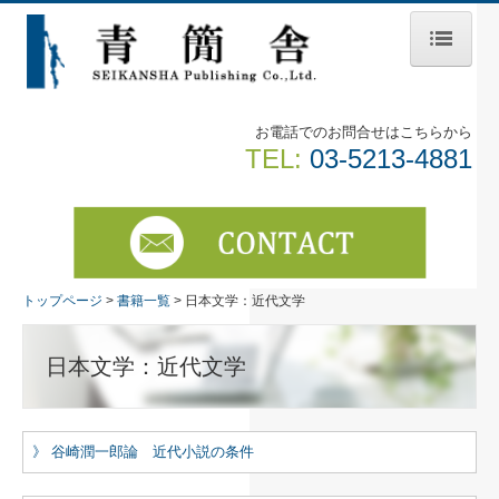
トップページ
書籍一覧
お電話でのお問合せはこちらから
TEL:
03-5213-4881
総記
日本文学：物語
日本文学：和歌・俳諧
トップページ
書籍一覧
日本文学：近代文学
古筆資料・書蹟
新注和歌文学叢書
日本文学：近代文学
日本文学：近代文学
外国文学
》 谷崎潤一郎論 近代小説の条件
教育学