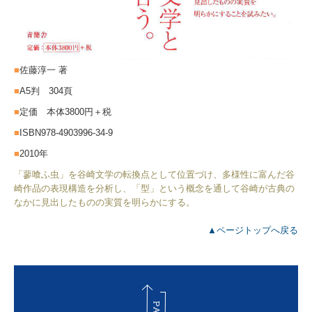
■
佐藤淳一 著
■
A5判 304頁
■
定価 本体3800円＋税
■
ISBN978-4903996-34-9
■
2010年
「蓼喰ふ虫」を谷崎文学の転換点として位置づけ、多様性に富んだ谷
崎作品の表現構造を分析し、「型」という概念を通して谷崎が古典の
なかに見出したものの実質を明らかにする。
▲ページトップへ戻る